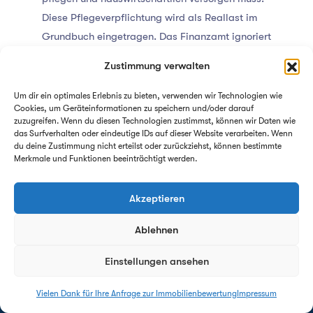
Diese Pflegeverpflichtung wird als Reallast im
Grundbuch eingetragen. Das Finanzamt ignoriert
die Last mangels Pflegegrad des Vaters am
Zustimmung verwalten
Stichtag komplett und stellt den steuerlichen
Grundbesitzwert stur nach BewG-Aktenlage fest
Um dir ein optimales Erlebnis zu bieten, verwenden wir Technologien wie
Cookies, um Geräteinformationen zu speichern und/oder darauf
auf insgesamt:
520.000 Euro
. Die Tochter
zuzugreifen. Wenn du diesen Technologien zustimmst, können wir Daten wie
verfügt über einen persönlichen Steuerfreibetrag
das Surfverhalten oder eindeutige IDs auf dieser Website verarbeiten. Wenn
du deine Zustimmung nicht erteilst oder zurückziehst, können bestimmte
von
400.000 Euro
(Steuerklasse I).
Merkmale und Funktionen beeinträchtigt werden.
1. Die pauschale Festsetzung
Akzeptieren
durch das Finanzamt (Ohne
Reallastenprüfung):
Ablehnen
Einstellungen ansehen
Vom Finanzamt festgestellter
Grundbesitzwert: 520.000 €
Vielen Dank für Ihre Anfrage zur Immobilienbewertung
Impressum
Antwort innerhalb von 24h - garantiert!
Abzug des persönlichen Freibetrags der