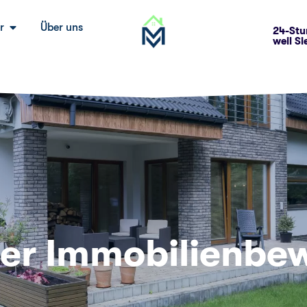
r
Über uns
24-Stu
weil Si
er Immobilien­be