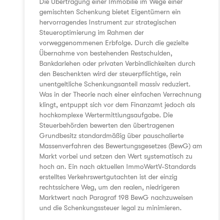
Die Übertragung einer Immobilie im Wege einer
gemischten Schenkung bietet Eigentümern ein
hervorragendes Instrument zur strategischen
Steueroptimierung im Rahmen der
vorweggenommenen Erbfolge. Durch die gezielte
Übernahme von bestehenden Restschulden,
Bankdarlehen oder privaten Verbindlichkeiten durch
den Beschenkten wird der steuerpflichtige, rein
unentgeltliche Schenkungsanteil massiv reduziert.
Was in der Theorie nach einer einfachen Verrechnung
klingt, entpuppt sich vor dem Finanzamt jedoch als
hochkomplexe Wertermittlungsaufgabe. Die
Steuerbehörden bewerten den übertragenen
Grundbesitz standardmäßig über pauschalierte
Massenverfahren des Bewertungsgesetzes (BewG) am
Markt vorbei und setzen den Wert systematisch zu
hoch an. Ein nach aktuellen ImmoWertV-Standards
erstelltes Verkehrswertgutachten ist der einzig
rechtssichere Weg, um den realen, niedrigeren
Marktwert nach Paragraf 198 BewG nachzuweisen
und die Schenkungssteuer legal zu minimieren.