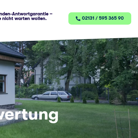
nden-Antwortgarantie –
02131 / 595 365 90
e nicht warten wollen.
wertung