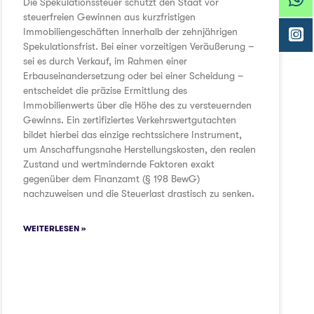
Die Spekulationssteuer schützt den Staat vor
steuerfreien Gewinnen aus kurzfristigen
Immobiliengeschäften innerhalb der zehnjährigen
Spekulationsfrist. Bei einer vorzeitigen Veräußerung –
sei es durch Verkauf, im Rahmen einer
Erbauseinandersetzung oder bei einer Scheidung –
entscheidet die präzise Ermittlung des
Immobilienwerts über die Höhe des zu versteuernden
Gewinns. Ein zertifiziertes Verkehrswertgutachten
bildet hierbei das einzige rechtssichere Instrument,
um Anschaffungsnahe Herstellungskosten, den realen
Zustand und wertmindernde Faktoren exakt
gegenüber dem Finanzamt (§ 198 BewG)
nachzuweisen und die Steuerlast drastisch zu senken.
WEITERLESEN »