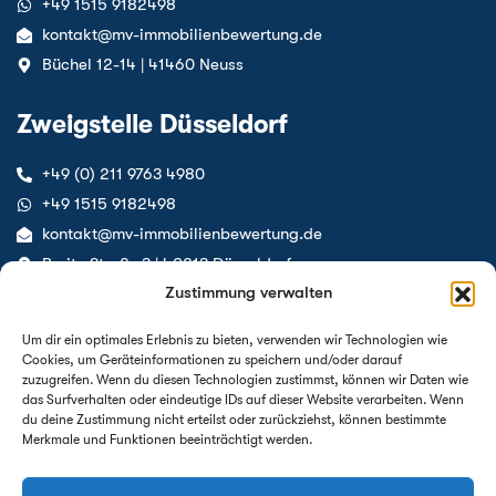
‪+49 1515 9182498‬
kontakt@mv-immobilienbewertung.de
Büchel 12-14 | 41460 Neuss
Zweigstelle Düsseldorf
+49 (0) 211 9763 4980
‪+49 1515 9182498‬
kontakt@mv-immobilienbewertung.de
Breite Straße 3 | 40213 Düsseldorf
Zustimmung verwalten
Folgen Sie uns
Um dir ein optimales Erlebnis zu bieten, verwenden wir Technologien wie
Cookies, um Geräteinformationen zu speichern und/oder darauf
LinkedIn
zuzugreifen. Wenn du diesen Technologien zustimmst, können wir Daten wie
das Surfverhalten oder eindeutige IDs auf dieser Website verarbeiten. Wenn
Instagram
du deine Zustimmung nicht erteilst oder zurückziehst, können bestimmte
Merkmale und Funktionen beeinträchtigt werden.
Als Experte bekannt aus