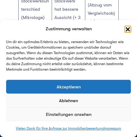
Stockwerksun
Stockwerk
(Abzug vom
terschied
hat bessere
Vergleichsobj
(Mikrolage)
Aussicht (+ 3
ekt)
%)
Zustimmung verwalten
Die
Um dir ein optimales Erlebnis zu bieten, verwenden wir Technologien wie
– 5.400 €
verbleibende
Cookies, um Geräteinformationen zu speichern und/oder darauf
Wertfaktor
(Abzug vom
zuzugreifen. Wenn du diesen Technologien zustimmst, können wir Daten wie
Küche des
das Surfverhalten oder eindeutige IDs auf dieser Website verarbeiten. Wenn
Einbauküche
Vergleichsobj
Voreigentüme
du deine Zustimmung nicht erteilst oder zurückziehst, können bestimmte
ekt)
Merkmale und Funktionen beeinträchtigt werden.
rs
Ihr Bad muss
Akzeptieren
Zustandsdiff
– 15.000 €
saniert
erenz
(Abzug vom
Ablehnen
werden, das
(Sanierungsst
Vergleichsobj
Vergleichsba
au)
ekt)
Einstellungen ansehen
d war neu
Vielen Dank für Ihre Anfrage zur Immobilienbewertung
Impressum
Antwort innerhalb von 24h - garantiert!
Ergebnis für
Abgeleiteter