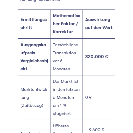
Mathematisc
Ermittlungss
Auswirkung
her Faktor /
chritt
auf den Wert
Korrektur
Ausgangska
Tatsächliche
ufpreis
Transaktion
320.000 €
Vergleichsobj
vor 6
ekt
Monaten
Der Markt ist
Marktentwick
in den letzten
lung
6 Monaten
0 €
(Zeitbezug)
um 1 %
stagniert
Höheres
– 9.600 €