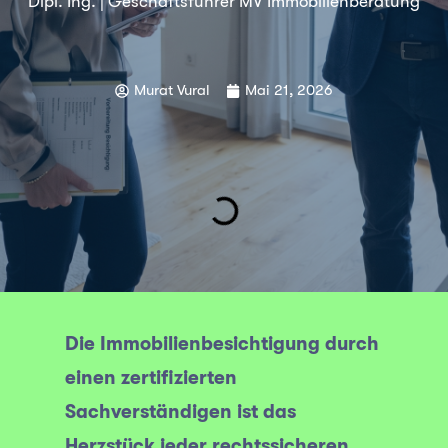
Dipl. Ing. | Geschäftsführer MV Immobilienberatung
Murat Vural
Mai 21, 2026
Die Immobilienbesichtigung durch
einen zertifizierten
Sachverständigen ist das
Herzstück jeder rechtssicheren