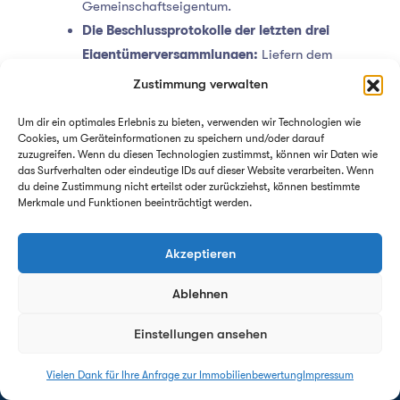
Gemeinschaftseigentum.
Die Beschlussprotokolle der letzten drei
Eigentümerversammlungen:
Liefern dem
Gutachter tiefgehende Aufschlüsse über
Zustimmung verwalten
bereits beschlossene oder geplante
Um dir ein optimales Erlebnis zu bieten, verwenden wir Technologien wie
Instandhaltungsmaßnahmen am
Cookies, um Geräteinformationen zu speichern und/oder darauf
Gemeinschaftseigentum sowie eventuell
zuzugreifen. Wenn du diesen Technologien zustimmst, können wir Daten wie
das Surfverhalten oder eindeutige IDs auf dieser Website verarbeiten. Wenn
drohende Sonderumlagen.
du deine Zustimmung nicht erteilst oder zurückziehst, können bestimmte
Die aktuelle Abrechnung der
Merkmale und Funktionen beeinträchtigt werden.
Instandhaltungsrücklage:
Zeigt auf den
Cent genau, wie liquide die
Akzeptieren
Eigentümergemeinschaft für zukünftige
Ablehnen
energetische oder konstruktive Sanierungen
aufgestellt ist.
Einstellungen ansehen
Vielen Dank für Ihre Anfrage zur Immobilienbewertung
Impressum
Antwort innerhalb von 24h - garantiert!
WICHTIG ZU WISSEN