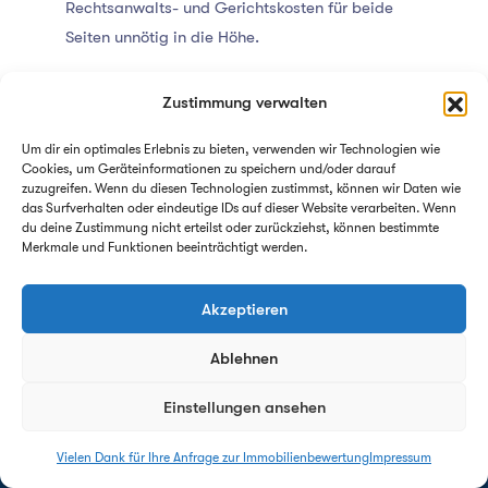
Rechtsanwalts- und Gerichtskosten für beide
Seiten unnötig in die Höhe.
Reicht auch ein Makler oder
Zustimmung verwalten
ein Kurzgutachten?
Um dir ein optimales Erlebnis zu bieten, verwenden wir Technologien wie
Cookies, um Geräteinformationen zu speichern und/oder darauf
Ein Kurzgutachten reicht in vielen Fällen völlig
zuzugreifen. Wenn du diesen Technologien zustimmst, können wir Daten wie
das Surfverhalten oder eindeutige IDs auf dieser Website verarbeiten. Wenn
aus, sofern Sie sich einig sind und die
du deine Zustimmung nicht erteilst oder zurückziehst, können bestimmte
Wertermittlung nur benötigen, um intern einen
Merkmale und Funktionen beeinträchtigt werden.
fairen Auszahlungsbetrag festzulegen. Da es
nicht für das Gericht bestimmt ist, spart es Zeit
Akzeptieren
und Geld. Eine einfache Maklerschätzung ist
Ablehnen
hingegen nicht zu empfehlen, da Makler primär
den Verkauf im Fokus haben und die
Einstellungen ansehen
gerichtlichen und methodischen Vorgaben für
einen fairen Zugewinnausgleich in der Regel
Vielen Dank für Ihre Anfrage zur Immobilienbewertung
Impressum
Antwort innerhalb von 24h - garantiert!
nicht rechtssicher abbilden können. Geht die