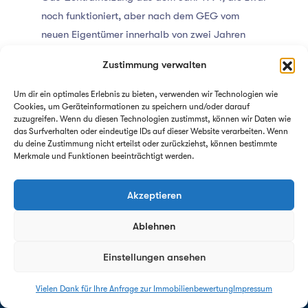
noch funktioniert, aber nach dem GEG vom
neuen Eigentümer innerhalb von zwei Jahren
zwingend stillgelegt werden muss. Zudem ist
Zustimmung verwalten
das Dach ungedämmt (Energieeffizienzklasse H
im Energieausweis).
Um dir ein optimales Erlebnis zu bieten, verwenden wir Technologien wie
Cookies, um Geräteinformationen zu speichern und/oder darauf
zuzugreifen. Wenn du diesen Technologien zustimmst, können wir Daten wie
Das Finanzamt stellt den steuerlichen
das Surfverhalten oder eindeutige IDs auf dieser Website verarbeiten. Wenn
Grundbesitzwert nach dem pauschalierten
du deine Zustimmung nicht erteilst oder zurückziehst, können bestimmte
Merkmale und Funktionen beeinträchtigt werden.
Sachwertverfahren
des BewG stur nach
Aktenlage fest. Da der energetische Zustand
Akzeptieren
ignoriert wird, beläuft sich der behördliche
Feststellungsbescheid auf
540.000 Euro
.
Ablehnen
Vom Finanzamt festgesetzter Wert: 540.000
Einstellungen ansehen
€
Abzug des persönlichen Freibetrags: –
Vielen Dank für Ihre Anfrage zur Immobilienbewertung
Impressum
Antwort innerhalb von 24h - garantiert!
400.000 €