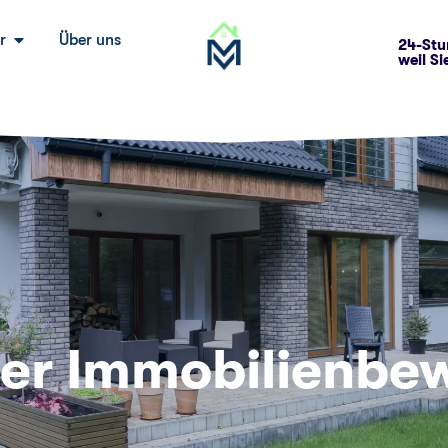
r
Über uns
24-Stu
weil Si
er Immobilien­be