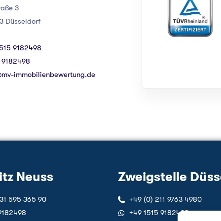
raße 3
Düsseldorf
1515 9182498‬
5 9182498‬
@mv-immobilienbewertung.de
itz Neuss
Zweigstelle Düss
131 595 365 90
+49 (0) 211 9763 4980
9182498‬
‪+49 1515 9182498‬